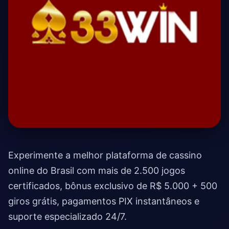
Experimente a melhor plataforma de cassino
online do Brasil com mais de 2.500 jogos
certificados, bônus exclusivo de R$ 5.000 + 500
giros grátis, pagamentos PIX instantâneos e
suporte especializado 24/7.