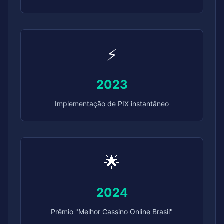
⚡
2023
Implementação de PIX instantâneo
🌟
2024
Prêmio "Melhor Cassino Online Brasil"