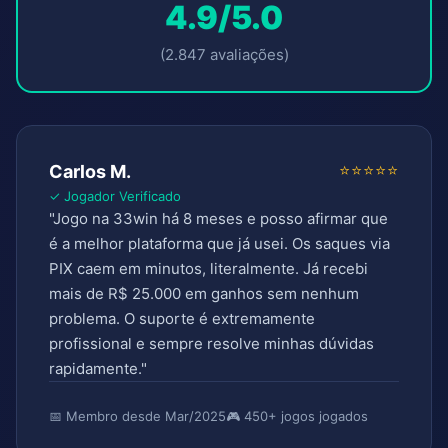
4.9/5.0
(2.847 avaliações)
⭐⭐⭐⭐⭐
Carlos M.
✓ Jogador Verificado
"Jogo na 33win há 8 meses e posso afirmar que
é a melhor plataforma que já usei. Os saques via
PIX caem em minutos, literalmente. Já recebi
mais de R$ 25.000 em ganhos sem nenhum
problema. O suporte é extremamente
profissional e sempre resolve minhas dúvidas
rapidamente."
📅 Membro desde Mar/2025
🎮 450+ jogos jogados