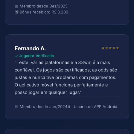
📅 Membro desde Dez/2025
🎁 Bônus recebido: R$ 3.200
⭐⭐⭐⭐⭐
Fernando A.
✓ Jogador Verificado
"Testei várias plataformas e a 33win é a mais
confiável. Os jogos são certificados, as odds são
justas e nunca tive problemas com pagamentos.
O aplicativo móvel funciona perfeitamente e
posso jogar em qualquer lugar."
📅 Membro desde Jun/2024
📱 Usuário do APP Android