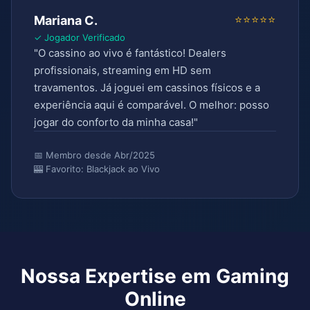
⭐⭐⭐⭐⭐
Mariana C.
✓ Jogador Verificado
"O cassino ao vivo é fantástico! Dealers
profissionais, streaming em HD sem
travamentos. Já joguei em cassinos físicos e a
experiência aqui é comparável. O melhor: posso
jogar do conforto da minha casa!"
📅 Membro desde Abr/2025
🎰 Favorito: Blackjack ao Vivo
Nossa Expertise em Gaming
Online