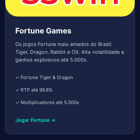
Fortune Games
Os jogos Fortune mais amados do Brasil:
Tiger, Dragon, Rabbit e OX. Alta volatilidade e
ganhos explosivos até 5.000x.
✓ Fortune Tiger & Dragon
✓ RTP até 96.8%
✓ Multiplicadores até 5.000x
Jogar Fortune →