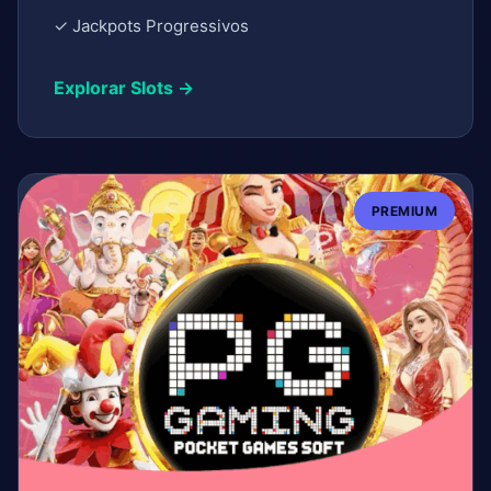
✓ Jackpots Progressivos
Explorar Slots →
PREMIUM