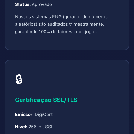
Status:
Aprovado
Nossos sistemas RNG (gerador de números
aleatórios) são auditados trimestralmente,
garantindo 100% de fairness nos jogos.
🔒
Certificação SSL/TLS
Emissor:
DigiCert
Nível:
256-bit SSL