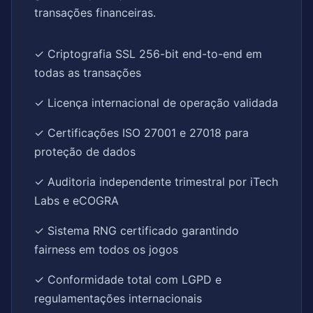
transações financeiras.
✓ Criptografia SSL 256-bit end-to-end em
todas as transações
✓ Licença internacional de operação validada
✓ Certificações ISO 27001 e 27018 para
proteção de dados
✓ Auditoria independente trimestral por iTech
Labs e eCOGRA
✓ Sistema RNG certificado garantindo
fairness em todos os jogos
✓ Conformidade total com LGPD e
regulamentações internacionais