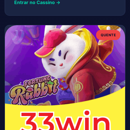
Entrar no Cassino →
QUENTE