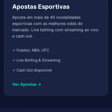
Apostas Esportivas
Aposte em mais de 40 modalidades
esportivas com as melhores odds do
mercado. Live betting com streaming ao vivo
e cash out.
✓ Futebol, NBA, UFC
✓ Live Betting & Streaming
✓ Cash Out disponível
Ver Apostas →