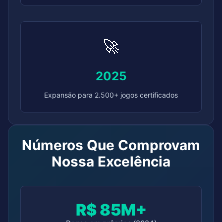
🚀
2025
Expansão para 2.500+ jogos certificados
Números Que Comprovam
Nossa Excelência
R$ 85M+