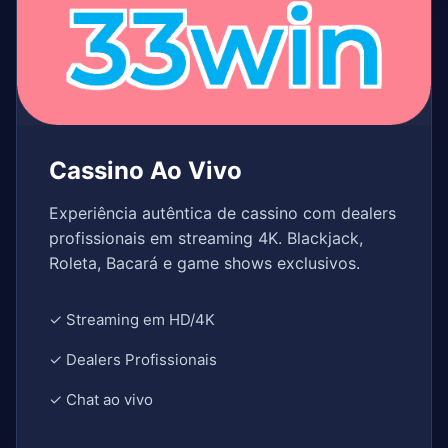
Cassino Ao Vivo
Experiência autêntica de cassino com dealers
profissionais em streaming 4K. Blackjack,
Roleta, Bacará e game shows exclusivos.
✓ Streaming em HD/4K
✓ Dealers Profissionais
✓ Chat ao vivo