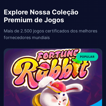
Explore Nossa Coleção
Premium de Jogos
Mais de 2.500 jogos certificados dos melhores
fornecedores mundiais
POPULAR